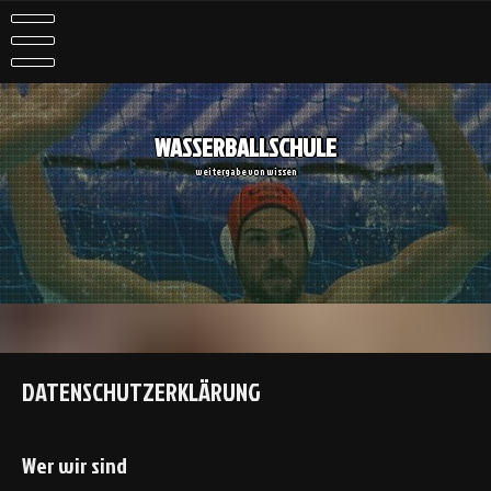
Skip
to
content
WASSERBALLSCHULE
weitergabe von wissen
DATENSCHUTZERKLÄRUNG
Wer wir sind